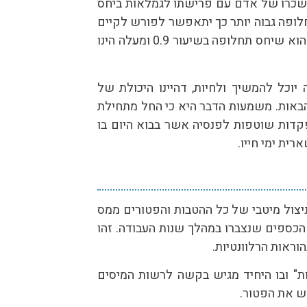
 שכרו של אדם עם פרישתו לגמלאות ביחס
ופה גבוה יותר כך יתאפשר לפורש לקיים
רמת חיים קרובה יותר לערב פרישתו. המקובל הוא שיחס תחלופה בשיעור 0.9 ומעלה הינו
וכל להמשיך ולחיות, דהיינו היכולת של
באות. משמעות הדבר היא כי החל מתחילת
דות שוטפות לפנסיה אשר בבוא היום בו
ית ימי חייו.
יצול מיטבי של כל ההטבות והפטורים ממס
הכספים שנצברו במהלך שנות העבודה. זהו
וראות הרלוונטיות.
ות" ובו היחיד מגיש בקשה לרשות המיסים
ש את הפטור.