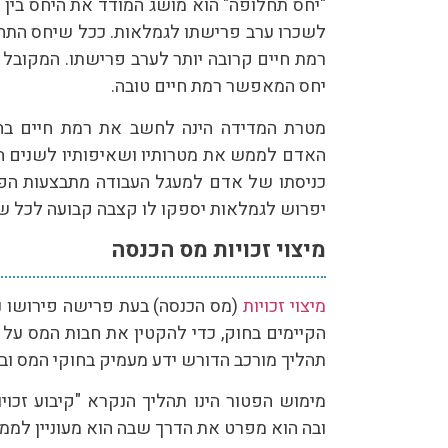
"יחס תחלופה" הוא מושג המודד את היחס בין
לשכרו ערב פרישתו לגמלאות. ככל שיחס התחל
יחס המאפשר רמת חיים טובה.
מטרת המדידה הינה לחשב את רמת חיים בה י
האדם לממש את מטרותיו ושאיפותיו לשנים ה
כניסתו של אדם למעגל העבודה מתבצעות הפק
יפרוש לגמלאות יספקו לו קצבה קבועה לכל שאר
מיצוי זכויות מס הכנסה
מיצוי זכויות
(מס הכנסה) בעת פרישה פירושו נ
הקיימים בחוק, כדי להקטין את חבות המס על 
תהליך מורכב הדורש ידע מעמיק בחוקי המס ובה
מימוש הפטור הינו תהליך הנקרא "קיבוע זכוי
ובה הוא מפרט את הדרך שבה הוא מעוניין לממ