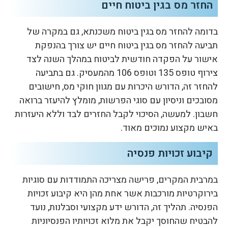
החזר מס בגין ביטוח חיים
בדומה להחזר מס בגין ביטוח משכנתא, גם במקרה של
תביעה להחזר מס בגין ביטוח חיים יש צורך בהנפקת
אישור על הפקדה חודשית לביטוח במהלך השנה לצד
צירוף טופס 135 וטופס 106 מהמעסיק. גם בתביעה
להחזר זה, הדורש היכרות עם מגוון חוקי מס, חישובים
מסובכים וניסיון עם סוגי הפרשות, מומלץ להיעזר ברואה
חשבון. למעשה, הסיכוי לקבל החזרים לבד וללא היעזרות
באיש מקצוע נמוכים מאוד.
קיבוע זכויות פנסיה
במרבית המקרים, פרישה מצריכה התמודדות עם סוגיות
בירוקרטיות מורכבות אשר אחת מהן היא קיבוע זכויות
הפנסיה. תהליך זה, הדורש ידע מקצועי וסבלנות, נועד
להבטיח שהחוסך יקבל את מלוא זכויותיו הפנסיוניות