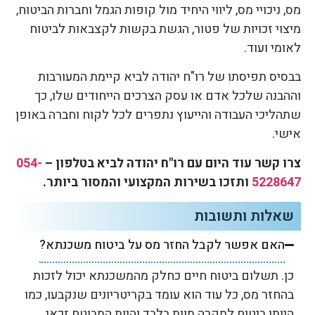
מס, ניכויי מס, ליווי היחיד מול קופות הגמל וחברות הביטוח,
מיצוי זכויות של פטור, הגשת בקשות לקצבאות לביטוח
לאומי ועוד.
בבסיס תפיסתו של רו"ח יהודה לביא קיימת המעורבות
וההבנה שלכל אדם או עסק הצרכים הייחודים שלו, כך
שתהליכי העבודה והייעוץ נתפרים לכל לקוח וחברה באופן
אישי.
צרו קשר עוד היום עם רו"ח יהודה לביא בטלפון –
054-
5228647
ותזכו בשירות המקצועי והמסור ביותר.
שאלות ותשובות
האם אפשר לקבל החזר מס על ביטוח משכנתא?
כן. תשלום ביטוח חיים כחלק מהמשכנתא יכול לזכות
בהחזר מס, כל עוד הוא עומד בקריטריונים שנקבעו, כמו
היותו ביטוח למקרה מוות בלבד והיות המבוטח זכאי