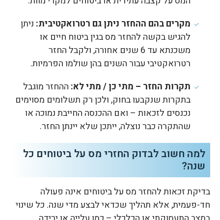
המס על קצבה עתידית או ביטוחים למקרי מוות.
מקרים בהם ההחזר ניתן גם רטרואקטיבית:
ניתן
להגיש בקשה להחזר מס בגין ביטוח חיים או
משכנתא עד 6 שנים אחורה, ולקבל החזר
רטרואקטיבי עבור השנים בהן שולמו הפרמיות.
תקרות החזר – מתי כן / מתי לא:
ההחזר מוגבל
בתקרות שנקבעו בחוק, ולכן רק תשלומים מסוימים
נכנסים לזכאות – ואם ההכנסה החייבת נמוכה או
שהתקרה כבר נוצלה, ייתכן שלא יינתן החזר.
למה חשוב לבדוק החזרי מס על ביטוחים כל
שנה?
בדיקת זכאות להחזר מס על ביטוחים אינה פעולה
חד-פעמית, אלא תהליך שכדאי לבצע מדי שנה. כל שינוי
במצב התעסוקתי או הכלכלי – כמו עלייה או ירידה