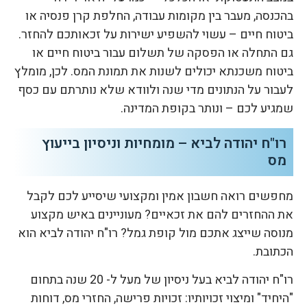
בהכנסה, מעבר בין מקומות עבודה, החלפת קרן פנסיה או
ביטוח חיים – עשוי להשפיע ישירות על זכאותכם להחזר.
גם התחלה או הפסקה של תשלום עבור ביטוח חיים או
ביטוח משכנתא יכולים לשנות את תמונת המס. לכן, מומלץ
לעבור על הנתונים מדי שנה ולוודא שלא נותרתם עם כסף
שמגיע לכם – ונותר בקופת המדינה.
רו"ח יהודה לביא – מומחיות וניסיון בייעוץ
מס
מחפשים רואה חשבון אמין ומקצועי שיסייע לכם לקבל
את ההחזרים להם את זכאיים? מעוניינים באיש מקצוע
מנוסה שייצג אתכם מול קופת גמל? רו"ח יהודה לביא הוא
הכתובת.
רו"ח יהודה לביא בעל ניסיון של מעל ל- 20 שנה בתחום
"היחיד" ומיצוי זכויותיו: זכויות פרישה, החזרי מס, דוחות