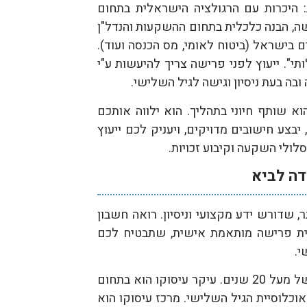
 היכרות עם הרגולציה הישראלית בתחום
ישה, הבנה כלכלית בתחום ההשקעות והנדל"ן
ם בישראל (ביטוח לאומי, מס הכנסה ועוד).
תי". ייעוץ לפני פרישה צריך להיעשות ע"י
ובה בעת ניסיון וגישה לגיל השלישי.
א שותף חיוני בתהליך. הוא ילווה אותכם
 יבצע חישובים מדויקים, ויעניק לכם ייעוץ
לולי השקעה וקיבוע זכויות.
דה לביא
 שדורש ידע מקצועי וניסיון. רואה חשבון
נית פרישה מותאמת אישית, שתבטיח לכם
י.
יהודה לביא הינו רואה חשבון עם ניסיון עשיר של מעל 20 שנים. עיקר עיסוקו הוא בתחום
 אוכלוסיית הגיל השלישי. מרכז עיסוקו הוא