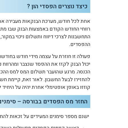
כיצד נוצרים הפסדי הון ?
אחת לכל חודש, מערכת הבנקאות מעבירה את
רווחי החודש הקודם באמצעות הבנק שבו מתנה
התחשבנות לצרכי דיווח ותשלום ניכוי במקור, 
ההפסדים.
פעולה זו חוזרת על עצמה מידי חודש בחודשו
יכול הבנק לקזז את ההפסד שנצבר ומהרווח נ
הכנסה. מרגע שהועבר תשלום המס למס ההכנסה 
להחזירו לבעל החשבון. לאור זאת, קיימת חשי
קוזזו באופן אופטימלי אחרת יהיה על היחיד
החזר מס הפסדים בבורסה – סימנים
ישנם מספר סימנים המעידים על זכאות להחזר