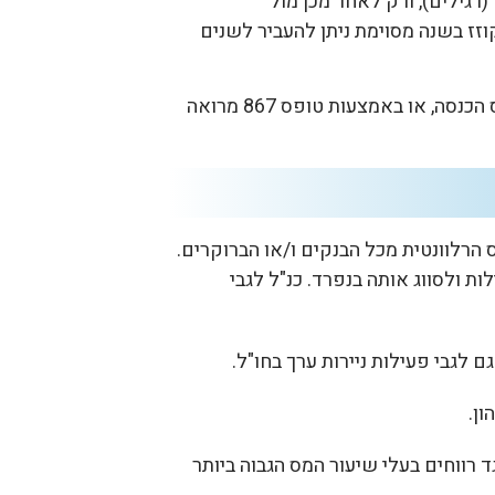
(רגילים), ורק לאחר מכן מול
זז בשנה מסוימת ניתן להעביר לשנים
יש להגיש בקשה מסודרת דרך דוח שנתי למס הכנסה, או באמצעות טופס 867 מרואה
טופסי 867 לשנת המס הרלוונטית מכל הבנקים ו/או הברוקרים.
ות ולסווג אותה בנפרד. כנ"ל לגבי
ון.
 רווחים בעלי שיעור המס הגבוה ביותר