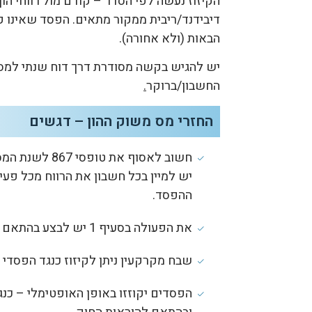
הקיזוז נעשה לפי הסדר – קודם מול רווחי הון 
דיבידנד/ריבית ממקור מתאים. הפסד שאינו קו
הבאות (ולא אחורה).
החשבון/ברוקר
.
החזרי מס משוק ההון – דגשים
חשוב לאסוף את 
יש למיין בכל חשבון את הרווח מכל פעיל
ההפסד.
את הפעולה בסעיף 1 יש לבצע בהתאם גם לגבי פעילות ניירות ערך בחו"ל.
שבח מקרקעין ניתן לקיזוז כנגד הפסדי ה
הפסדים יקוזזו באופן האופטימלי – כנגד