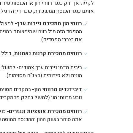
לקיזוז אך ורק כנגד רווחי הון או הכנסות פיר
אותם כנגד הכנסה ממשכורת, שכר דירה רגיל א
רווחי הון ממכירת ניירות ערך-
למשל, 
ההפסד הזה מול רווח שמימשתם במניה 
אם נצברו הפסדים).
רווחים ממכירת קרנות נאמנות,
כולל ק
ריבית מדמי ניירות ערך צמודים- למשל:
הונית ולא פירותית (באג"ח מסוימות).
דיבידנדים מרווחי הון-
במקרים מסוימים
נובע מרווחי הון (למשל בחלק מהמקרים 
רווחים ממכירת אופציות ונגזרים-
כול
אתה סוחר בשוק ההון וההכנסה ממוסה כ