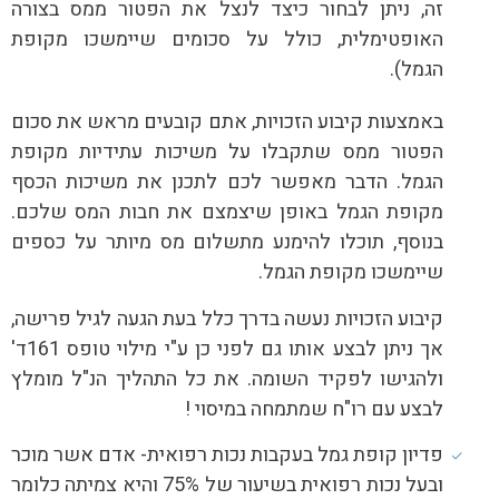
זה, ניתן לבחור כיצד לנצל את הפטור ממס בצורה
האופטימלית, כולל על סכומים שיימשכו מקופת
הגמל).
באמצעות קיבוע הזכויות, אתם קובעים מראש את סכום
הפטור ממס שתקבלו על משיכות עתידיות מקופת
הגמל. הדבר מאפשר לכם לתכנן את משיכות הכסף
מקופת הגמל באופן שיצמצם את חבות המס שלכם.
בנוסף, תוכלו להימנע מתשלום מס מיותר על כספים
שיימשכו מקופת הגמל.
קיבוע הזכויות נעשה בדרך כלל בעת הגעה לגיל פרישה,
אך ניתן לבצע אותו גם לפני כן ע"י מילוי טופס 161ד'
ולהגישו לפקיד השומה. את כל התהליך הנ"ל מומלץ
לבצע עם רו"ח שמתמחה במיסוי !
פדיון קופת גמל בעקבות נכות רפואית- אדם אשר מוכר
ובעל נכות רפואית בשיעור של 75% והיא צמיתה כלומר