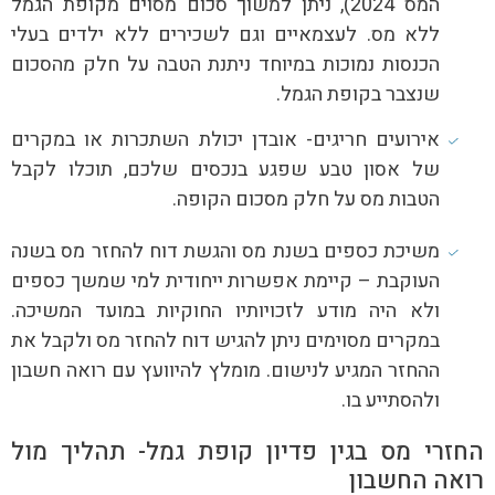
המס 2024), ניתן למשוך סכום מסוים מקופת הגמל
ללא מס. לעצמאיים וגם לשכירים ללא ילדים בעלי
הכנסות נמוכות במיוחד ניתנת הטבה על חלק מהסכום
שנצבר בקופת הגמל.
אירועים חריגים- אובדן יכולת השתכרות או במקרים
של אסון טבע שפגע בנכסים שלכם, תוכלו לקבל
הטבות מס על חלק מסכום הקופה.
משיכת כספים בשנת מס והגשת דוח להחזר מס בשנה
העוקבת – קיימת אפשרות ייחודית למי שמשך כספים
ולא היה מודע לזכויותיו החוקיות במועד המשיכה.
במקרים מסוימים ניתן להגיש דוח להחזר מס ולקבל את
ההחזר המגיע לנישום. מומלץ להיוועץ עם רואה חשבון
ולהסתייע בו.
החזרי מס בגין פדיון קופת גמל- תהליך מול
רואה החשבון