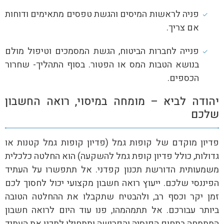
פניה לראשות המיסים והגשת טפסים מתאימים ודוחות
אם צריך.
פנייה לחברות הביטוח, הגשת המסמכים וטיפול מולם
בנושא הטבות המס או הפטור. בסוף התהליך- שחרור
הכספים.
יהודה לביא – מומחה במיסוי, רואה החשבון
שלכם
פדיון מוקדם של קופות גמל (פדיון קופות גמל קטנות או
גדולות, כולל פדיון קופת גמל להשקעה) הוא החלטה כלכלית
משמעותית הדורשת תכנון קפדני. אל תתפשרו על העתיד
הפיננסי שלכם. ייעוץ רואה חשבון מקצועי יכול לחסוך לכם
זמן יקר וכסף רב, ולהבטיח שתקבלו את ההחלטה הטובה
ביותר עבורכם. אל תתמהמהו, פנו עוד היום לרואה חשבון
המתמחה בתחום הפנסיה והפרישה ותתחילו לתכנן את העתיד